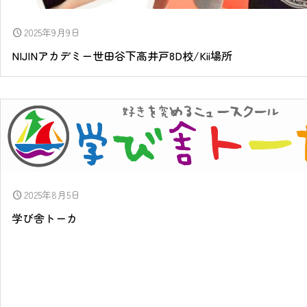
2025年9月9日
schedule
NIJINアカデミー世田谷下高井戸8D校/Kii場所
2025年8月5日
schedule
学び舎トーカ