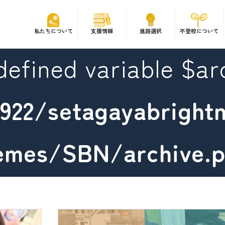
私たちについて
支援情報
進路選択
不登校について
defined variable $arc
922/setagayabrightn
emes/SBN/archive.