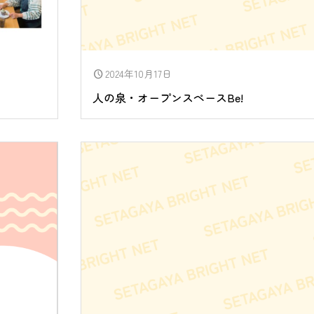
2024年10月17日
schedule
人の泉・オープンスペースBe!