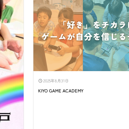
2025年8月31日
schedule
KIYO GAME ACADEMY