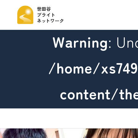
Warning
: Un
/home/xs749
content/th