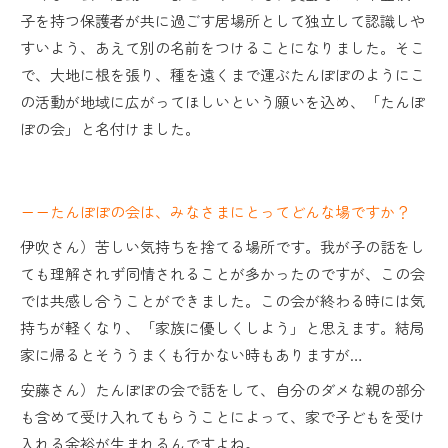
子を持つ保護者が共に過ごす居場所として独立して認識しや
すいよう、あえて別の名前をつけることになりました。そこ
で、大地に根を張り、種を遠くまで運ぶたんぽぽのようにこ
の活動が地域に広がってほしいという願いを込め、「たんぽ
ぽの会」と名付けました。
ーーたんぽぽの会は、みなさまにとってどんな場ですか？
伊吹さん）苦しい気持ちを捨てる場所です。我が子の話をし
ても理解されず同情されることが多かったのですが、この会
では共感し合うことができました。この会が終わる時には気
持ちが軽くなり、「家族に優しくしよう」と思えます。結局
家に帰るとそううまくも行かない時もありますが…
安藤さん）たんぽぽの会で話をして、自分のダメな親の部分
も含めて受け入れてもらうことによって、家で子どもを受け
入れる余裕が生まれるんですよね。